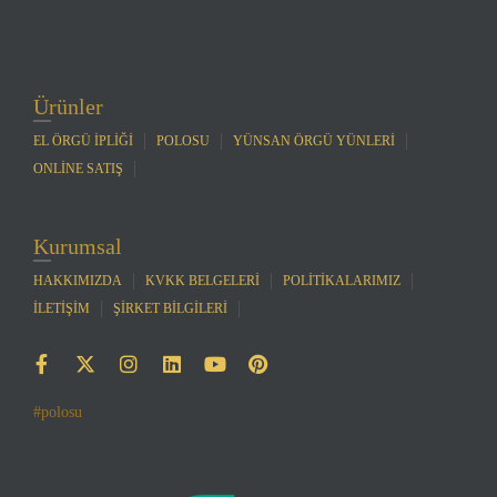
Ürünler
EL ÖRGÜ İPLİĞİ
POLOSU
YÜNSAN ÖRGÜ YÜNLERİ
ONLİNE SATIŞ
Kurumsal
HAKKIMIZDA
KVKK BELGELERİ
POLİTİKALARIMIZ
İLETİŞİM
ŞİRKET BİLGİLERİ
#polosu